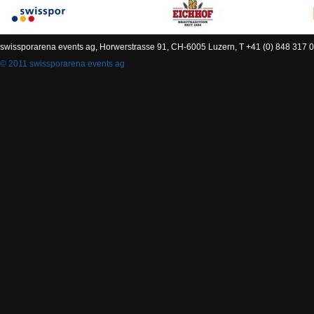
swissporarena events ag, Horwerstrasse 91, CH-6005 Luzern, T +41 (0) 848 317 0
© 2011 swissporarena events ag