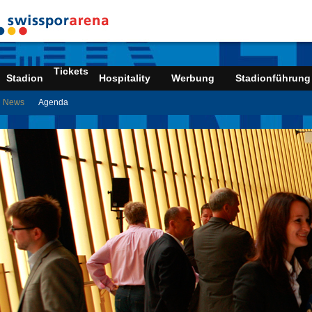
Tickets
Stadion
Hospitality
Werbung
Stadionführung
News
Agenda