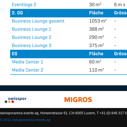
swissporarena events ag, Horwerstrasse 91, CH-6005 Luzern, T +41 (0) 848 317 0
© 2011 swissporarena events ag